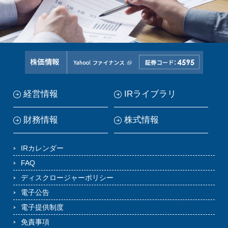
Yaho
経営情報
IRライブラリ
財務情報
株式情報
IRカレンダー
FAQ
ディスクロージャーポリシー
電子公告
電子提供制度
免責事項