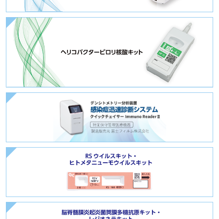
全
ヘ
感
R