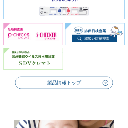
妊娠検査薬
温州萎縮ウイルス検出用試薬
製品情報トップ
お役立