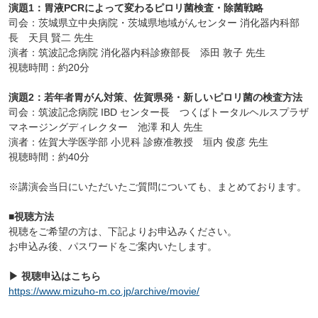
演題1：胃液PCRによって変わるピロリ菌検査・除菌戦略
司会：茨城県立中央病院・茨城県地域がんセンター 消化器内科部
長 天貝 賢二 先生
演者：筑波記念病院 消化器内科診療部長 添田 敦子 先生
視聴時間：約20分
演題2：若年者胃がん対策、佐賀県発・新しいピロリ菌の検査方法
司会：筑波記念病院 IBD センター長 つくばトータルヘルスプラザ
マネージングディレクター
池澤 和人 先生
演者：佐賀大学医学部 小児科 診療准教授 垣内 俊彦 先生
視聴時間：約40分
※講演会当日にいただいたご質問についても、まとめております。
■視聴方法
視聴をご希望の方は、下記よりお申込みください。
お申込み後、パスワードをご案内いたします。
▶ 視聴申込はこちら
https://www.mizuho-m.co.jp/archive/movie/