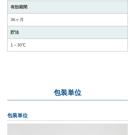
有効期間
36ヶ月
貯法
1～30℃
包装単位
包装単位