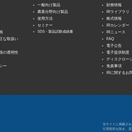
一般向け製品
財務情報
農業分野向け製品
IRライブラリ
使用方法
株式情報
セミナー
IRカレンダー
SDS・製品試験成績書
画
IRニュース
正な取扱い
FAQ
電子公告
係の透明性
電子提供制度
ディスクロー
シー
免責事項
IRに関するお
当サイトに掲載され
引用箇所を除き、原