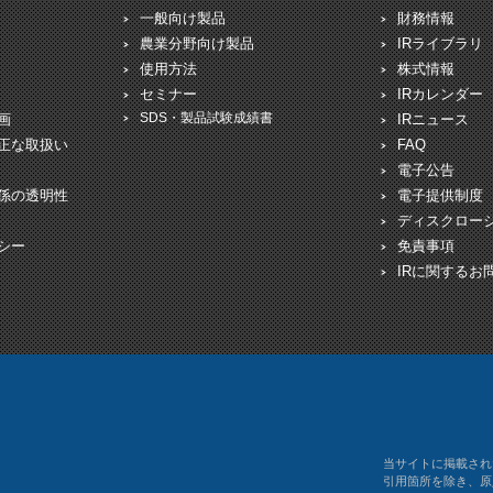
一般向け製品
財務情報
農業分野向け製品
IRライブラリ
使用方法
株式情報
セミナー
IRカレンダー
SDS・製品試験成績書
画
IRニュース
正な取扱い
FAQ
電子公告
係の透明性
電子提供制度
ディスクロー
シー
免責事項
IRに関するお
当サイトに掲載され
引用箇所を除き、原