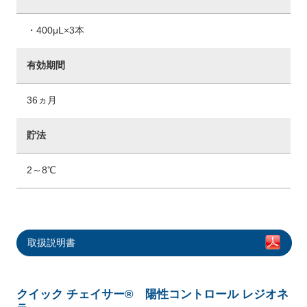
・400μL×3本
有効期間
36ヵ月
貯法
2～8℃
取扱説明書
クイック チェイサー® 陽性コントロール レジオネ