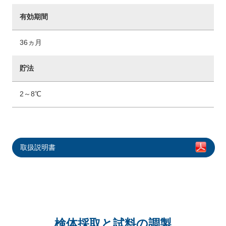
有効期間
36ヵ月
貯法
2～8℃
取扱説明書
検体採取と試料の調製