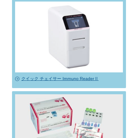
クイック チェイサー Immuno ReaderⅡ