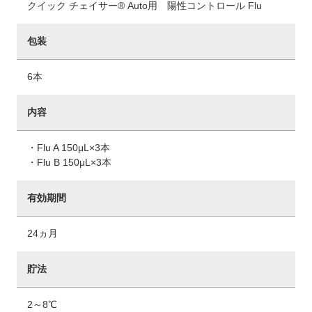
クイック チェイサー® Auto用 陽性コントロール Flu
包装
6本
内容
・Flu A 150μL×3本
・Flu B 150μL×3本
有効期間
24ヵ月
貯法
2～8℃