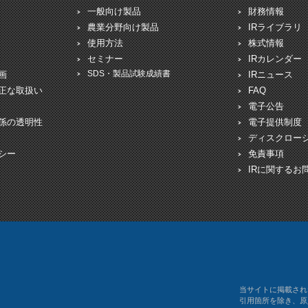
一般向け製品
財務情報
農業分野向け製品
IRライブラリ
使用方法
株式情報
セミナー
IRカレンダー
SDS・製品試験成績書
画
IRニュース
正な取扱い
FAQ
電子公告
係の透明性
電子提供制度
ディスクロー
シー
免責事項
IRに関するお
当サイトに掲載され
引用箇所を除き、原